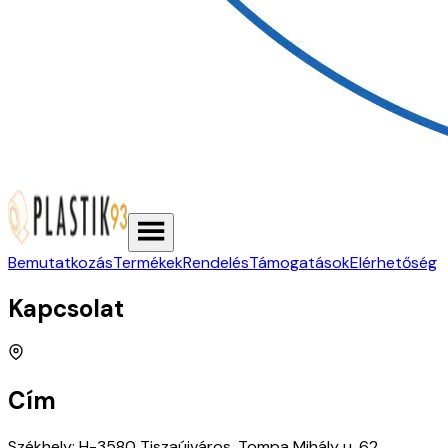
Bemutatkozás
Termékek
Rendelés
Támogatások
Elérhetőség
Kapcsolat
Cím
Székhely:
H-3580 Tiszaújváros, Tompa Mihály u. 62.